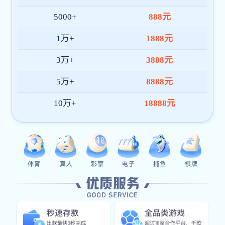
1、对错误认知的重要性
马斯切拉诺在赛后提到，面对错误时首先要有清晰的
认知。每一个失误都是一个宝贵的教训，如何看待和
分析这些失误，是每位球员都需具备的重要能力。在
足球比赛中，无论是技术动作上的失误还是战术执行
上的偏差，都可能对比赛结果产生直接影响。因此，
及时总结和反思显得尤为重要。
他认为，若能正视自己的不足，并从中学习，将会帮
助球队不断成长。每一次失败都可以成为推动进步的
动力，只要能够认真分析问题所在，就能够找到解决
之道。这种积极向上的心态，有助于提升球队整体水
平，使其更加成熟稳重。
此外，对错误的认知还需要建立在相互信任和尊重基