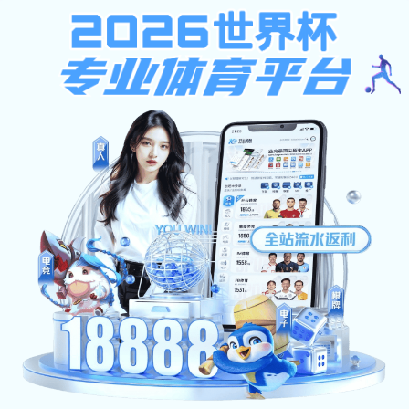
注册入口
全天更新 ·
华体会体育平台
赛事实时同步
无论您身在何处，
华体会体育平台APP
为您带来高
速、高清、稳定的观赛体验。
下载客户端
网页端访问