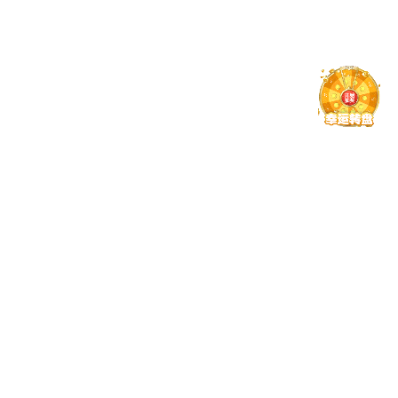
们能够更加自信地发挥个人能力。
因此，加强训练中的模拟演练和实战中的交流，是改
善团队合作的重要途径。同时，通过定期进行总结会
议，让队员们分享各自对比赛及训练过程中的看法，
也能促进彼此之间的理解与支持，为今后的比赛打下
坚实基础。
3、心理素质与承压能力
除了技术层面的问题外，马斯切拉诺还提到了心理素
质在球场表现中的重要性。他表示，在高压环境下，
一些球员容易出现紧张情绪，这可能导致判断失误或
动作不规范。而这种心理状态往往是在关键时刻最为
明显，因此提高球员的心理承受能力显得尤为重要。