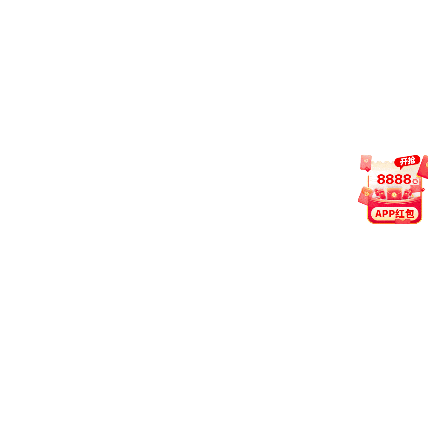
深彼此之间的理解和信任。
最后，通过制定合理且明确的目标，让每个队员都清
楚自己的角色定位，有助于提升大家对胜负结果的认
知。不再把输赢视为唯一衡量标准，而是关注过程中
的成长与进步，这样也能有效减轻心理负担，提高竞
技状态。
4、对未来比赛的影响
许利民赛后的表态无疑为球队敲响了警钟。在接下来
的比赛中，如果无法及时调整状态，那么这种消极情
绪可能会延续并加重，对整体战绩造成更大影响。因
此，各方需共同努力去营造一种积极向上的氛围。
通过长期坚持上述改进措施，相信球队能逐渐建立起
一种良性的循环：愉悦而高效地训练——增强自信