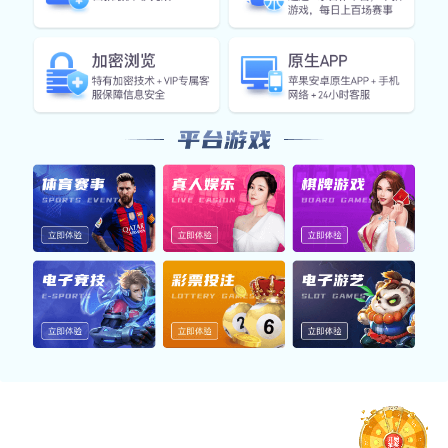
必须解决的问题。
2、许利民对此问题的看法
赛后新闻发布会上，许利民坦率地表达了自己的观
点。他认为，每位球员都应当对自己在场上的表现负
责，而不是将失误归咎于外部因素。他强调，输掉比
赛固然令人沮丧，但更重要的是要学会从失败中总结
经验，为接下来的比赛做好准备。
他提到，“我们需要反思的不仅是技术层面的问题，更
是心理状态。”这句话引起了众多媒体人的关注，因为
它揭示了一个普遍存在于职业体育中的现象：技术再
好，如果心态不够稳定，就很难取得理想效果。
同时，他也呼吁各界给予年轻球员更多支持与理解，