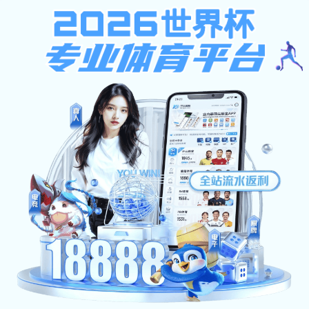
注册入口
全天更新 ·
华体会体育平台
赛事实时同步
无论您身在何处，
华体会体育平台APP
为您带来高
速、高清、稳定的观赛体验。
下载客户端
网页端访问