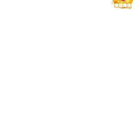
因为他们正处在人生和职业生涯的重要阶段，需要不
断调整自己的心态以适应高强度竞争环境。这番言论
使得公众更加关注运动员背后的努力与挣扎，而非单
纯停留于结果之上。
3、如何改善球员心态
针对当前存在的问题，各方专家提出了一些建设性建
议，以帮助改善球队整体氛围。首先，在日常训练
中，可以通过设置一些具有挑战性的任务，让队员们
感受到压力，从而锻炼他们应对困难情境下的能力。
其次，加强心理辅导也是一个不可忽视的方法。专业
心理辅导师可以为运动员提供心理疏导，通过沟通与
交流，让他们更好地认识自我，从而增强自信心。此
外，还可以组织一些团建活动，以促进队内互动，加