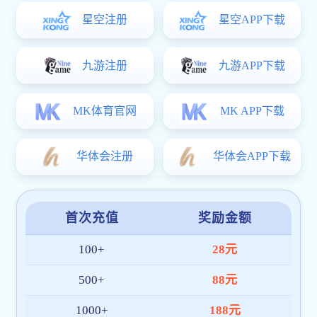
首页
/
体育资讯
在最近的一场比赛中，球队的失利引发了广泛的讨
论。主教练许利民赛后直言，球队在比赛中的表现与
队员们的态度问题密切相关。这一表态不仅引发了媒
体和球迷们的热议，也让人们重新审视运动员在比赛
中的心态和职业精神。本文将从四个方面来详细探讨
这一话题，包括球队态度的重要性、许利民对此问题
的看法、如何改善球员心态以及对未来比赛的影响等
方面，以期深入分析这场失利背后的深层原因。
1、球队态度的重要性
在竞技体育中，运动员的心理状态往往会直接影响到