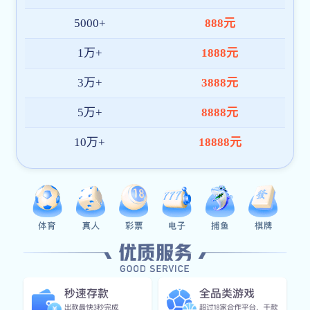
他们在场上的表现。一个积极向上的心态，不仅能提
升个人能力，也能够激励整个团队。在本次失利中，
很多分析人士认为，正是由于球员们在准备阶段缺乏
足够的重视和专注，导致了最终赛场上的不佳表现。
此外，良好的团队氛围也离不开每位成员积极主动的
参与。当球员们对胜利抱有强烈渴望时，他们更容易
形成合力，共同面对挑战。因此，从某种程度上说，
一个团队的成功与否，与其成员之间相互影响、相互
激励的关系密不可分。
许利民作为主教练，自然深知这一点。他明确指出，
在训练期间若不能保持高昂的斗志，那么在正式比赛
中就很难发挥出最佳水平，这种思维模式对于年轻球
员尤其重要。因此，提高团队整体心态，是球队今后