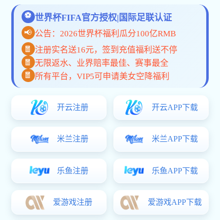
许利民赛后直言球队失利源于自身
态度问题引发热议
2026-06-03 20:50
55 次阅读