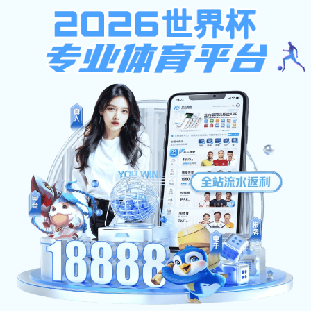
注册入口
全天更新 ·
华体会体育平台
赛事实时同步
无论您身在何处，
华体会体育平台APP
为您带来高
速、高清、稳定的观赛体验。
下载客户端
网页端访问