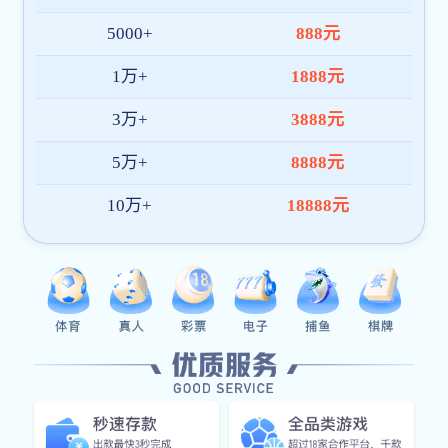
如何实现可持续发展的目标。
1、斯帕莱蒂的执教价值
斯帕莱蒂作为尤文图斯的主教练，其战术理念和管理
风格深受球员和球迷认可。他以严谨的战术布置和灵
活的临场应变能力著称，这使得球队在面对不同对手
时能够采取相应策略，有效提高了比赛胜率。
此外，斯帕莱蒂善于挖掘年轻球员潜力，在他的带领
下，多名年轻球员迅速成长为球队核心。他不仅关注
战术执行，还十分注重队内氛围建设，通过营造积极
向上的团队文化，提高了全队士气，为争冠奠定了良
好的基础。
因此，小股东们强调留住斯帕莱蒂，是希望能够继续
保持这种积极的发展势头。在竞争激烈的意甲联赛