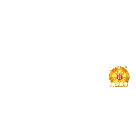
及其意图来提前做出反应。这种敏锐的洞察力使得他
能够在比赛中找到最优解，无论是传球还是射门，都
可以做到游刃有余。此外，他对于战术布置也有独特
见解，经常能够迅速适应教练安排，并在场上发挥出
色。
正因为如此，在比赛中的决策能力显得尤为重要。无
论是面对单兵防守还是多名防守队员包夹，维尔贝克
总能冷静处理，将紧张局势化为机会，为球队创造进
攻空间。他用自己的智慧证明了足球不仅仅是身体对
抗，更是一场脑力游戏。
3、团队协作的重要性
虽然个人能力至关重要，但维尔贝克深知成功离不开
团队合作。在这个赛季中，他不仅仅是一个进攻点，