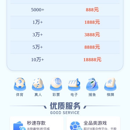
维尔贝克之所以能够在35岁时仍然保持高水平的竞技
状态，首先得益于他对训练和比赛的不懈追求。在职
业生涯初期，他就展现出了极强的拼搏精神，对于每
一次训练都极为重视。他明白，只有通过不断地努力
才能够在竞争激烈的环境中立足。因此，他始终保持
着积极向上的态度，不断挑战自我。
除了刻苦训练外，维尔贝克还注重恢复和体能管理。
他会根据自己的身体状况进行调整，通过科学的方法
来增强肌肉力量和耐力，这样即使在赛季中期也能保
持良好的状态。他用实际行动告诉我们，年龄并不是
问题，关键在于如何管理自己的身体，以及如何对待
每一天的训练。
此外，维尔贝克也喜欢与年轻球员互动，从他们身上