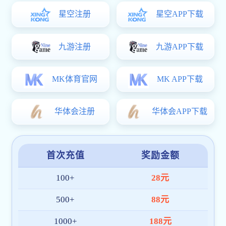
首页
/
体育资讯
在英超联赛的历史长河中，许多球员都曾留下过辉煌
的足迹，而维尔贝克无疑是其中一位引人注目的名
字。尽管年届35岁，但他依然保持着出色的竞技状
态，在本赛季中打入11粒进球，创下个人职业生涯的
新高。这一成就不仅展示了他的个人能力，也证明了
年龄并不是限制一个运动员表现的唯一因素。本文将
从维尔贝克的坚持与努力、技术与智慧、团队协作以
及职业精神四个方面深入探讨这一现象，以期全面理
解他在这个赛季所取得的卓越成绩。
1、坚持与努力的体现