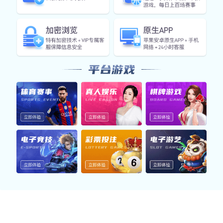
汲取新的激情和动力。他常常参加球队组织的小组讨
论，与队友分享经验，这不仅提升了团队凝聚力，也
让自己始终处于学习和进步的状态中。他以身作则，
用自己的坚持感染着周围的人，让更多人认识到努力
的重要性。
2、技术与智慧相结合
随着年龄增大，运动员往往面临速度和爆发力下降的
问题，但维尔贝克却通过技术和智慧弥补了这些不
足。他深知，在足球场上，仅靠身体素质是远远不够
的，需要将技术与战术思考结合起来。通过不断研磨
基本功，他掌握了一系列精巧的控球技巧，使自己能
够更好地应对防守者。
同时，他也善于阅读比赛，通过观察对手的位置变化