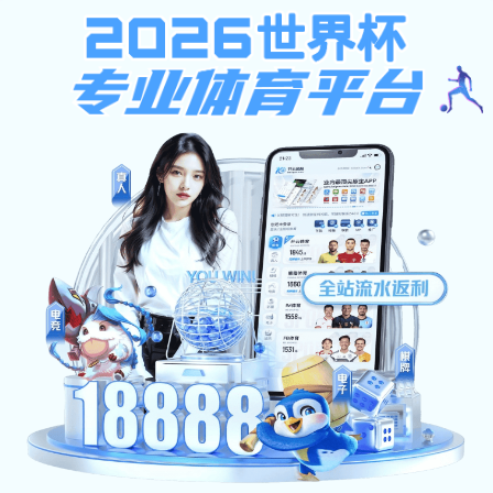
注册入口
全天更新 ·
华体会体育平台
赛事实时同步
无论您身在何处，
华体会体育平台APP
为您带来高
速、高清、稳定的观赛体验。
下载客户端
网页端访问