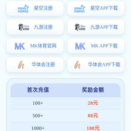
首页
/
体育资讯
在近期的一场比赛中，弗拉格对穆雷的表现给予了高
度赞扬，称其手感火热，尽管对手的防守表现相当出
色，但依然难以阻挡穆雷的发挥。本文将从四个方面
进行详细阐述，包括穆雷的技术特点、弗拉格的评价
背景、对手的防守策略以及穆雷应对挑战的方法。这
些方面将帮助读者更深入地理解这场比赛及其背后的
意义，展现体育竞技中的精彩瞬间与球员之间的较
量。
1、穆雷的技术特点
安迪·穆雷作为网球界的一位传奇人物，其技术风格独