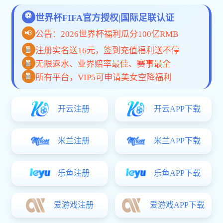
弗拉格称赞穆雷手感火热防守表现
虽佳仍难阻其发挥
2026-05-21 15:47
47 次阅读