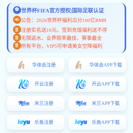
约基奇穆雷联手展现末节绝技戈贝
尔强势统治却难阻败局
2026-05-31 22:01
57 次阅读