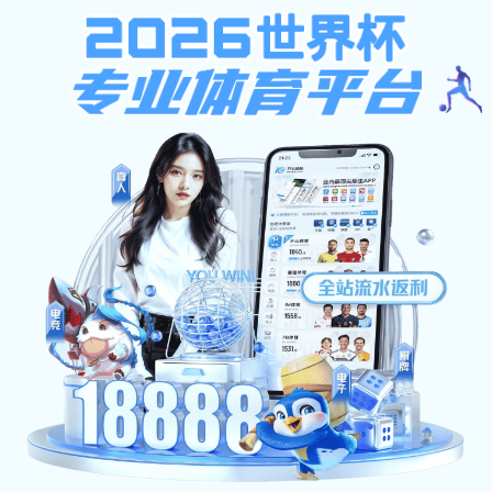
注册入口
全天更新 ·
华体会体育平台
赛事实时同步
无论您身在何处，
华体会体育平台APP
为您带来高
速、高清、稳定的观赛体验。
下载客户端
网页端访问