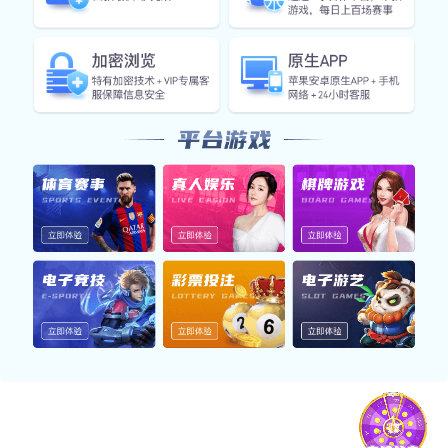
2、球队氛围与士气
赛后，在更衣室内，一种积极向上的氛围弥漫开来。
虽然赢得了重要胜利，但球队并没有表现出过于兴奋
或狂欢，而是选择了一种更加理智和冷静的方式来面
对这一成绩。这种低调处理方式充分体现出队伍成熟
的一面。
很多球员表示，这场胜利只是一个新的起点，他们需
要继续保持这样的状态迎接接下来的挑战。教练也强
调，要把注意力集中在下一场比赛上，而不是沉浸于
当前的喜悦之中。
这种务实态度不仅提升了球队凝聚力，也使得每位成
员都意识到，每一次成功都需要通过不断努力来巩