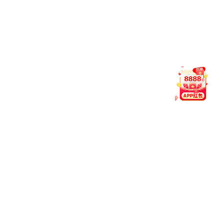
于未来目标达成的期待值，使整个团队朝着共同目标
迈进。
4、未来展望与潜在挑战
虽然此次战胜皇家马德里无疑为拜仁带来了巨大鼓
舞，但接下来的路依然充满挑战。各大联赛竞争激
烈，各支球队都希望能够争夺荣誉，因此保持稳定性
尤为关键。此外，欧冠等重大赛事即将展开，各支顶
级俱乐部都会全力以赴，对此拜仁必须做好充分准
备。
教练组已经开始制定详细训练计划，加强针对性的训
练，以应对未来可能遇到的问题。同时，他们也会密
切关注其他竞争对手的发展动态，以便及时调整战
略，应对各种变化。