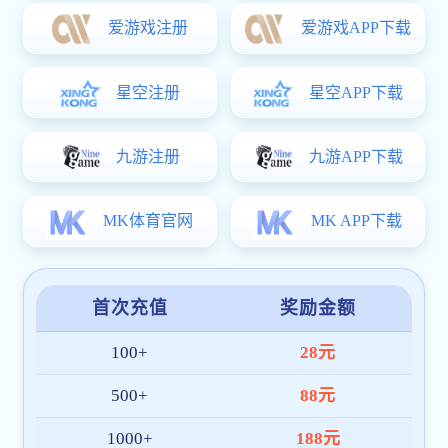
首页
/
体育资讯
在当今足球界，职业精神与天赋的结合是球员成功的
重要因素。麦卡对萨拉赫的职业精神给予了高度赞
赏，认为他的努力和坚持是许多年轻球员应当学习的
榜样。同时，马斯坦托诺作为一名新星，其出众的天
赋也引起了众人的关注，但他仍需时间来成长与磨
练。本文将从四个方面深入探讨麦卡对萨拉赫的称
赞、马斯坦托诺的天赋以及这两者在足球生涯中所体
现的重要性，旨在为读者提供一个全面而深入的理
解。
1、麦卡对萨拉赫的赞誉