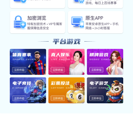
仅在场上展现出色技艺，更通过自己的职业道德影响
着整个团队氛围。
2、马斯坦托诺的潜力
马斯坦托诺是一位备受期待的新星，他展示出的天赋
让人眼前一亮。从他的技术特点来看，灵活性和速度
都是他的优势，这使得他在比赛中能够迅速适应各种
战术需求。然而，仅有天赋并不足以保证成功，还需
要时间去培养和锻炼。
面对媒体和外界的期望，马斯坦托诺需要保持冷静。
他虽然拥有极高的潜力，但成长是一个循序渐进的过
程。在这个过程中，不仅要积累比赛经验，还需接受
来自教练和队友们的指导，以便更好地发挥个人特
长。