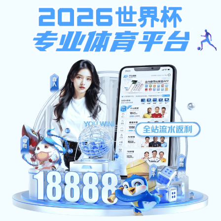
注册入口
全天更新 ·
华体会体育平台
赛事实时同步
无论您身在何处，
华体会体育平台APP
为您带来高
速、高清、稳定的观赛体验。
下载客户端
网页端访问