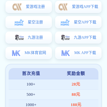
首页
/
体育资讯
在即将到来的世界杯中，阿根廷国家队备受瞩目。然
而，球队的核心球员帕雷德斯因肌肉拉伤缺席了与对
手的友谊赛，这让球迷感到担忧。不过，根据医疗团
队的评估，他有望及时恢复，并赶上世界杯首战。本
文将从多个角度探讨帕雷德斯的缺席对球队可能带来
的影响、他的恢复情况、阿根廷队的整体备战以及未
来比赛的重要性，以全面分析这一事件及其后果。
1、帕雷德斯缺席的影响
帕雷德斯作为阿根廷中场的重要一员，他的缺阵无疑
会对球队的战术布局产生重大影响。他不仅负责组织