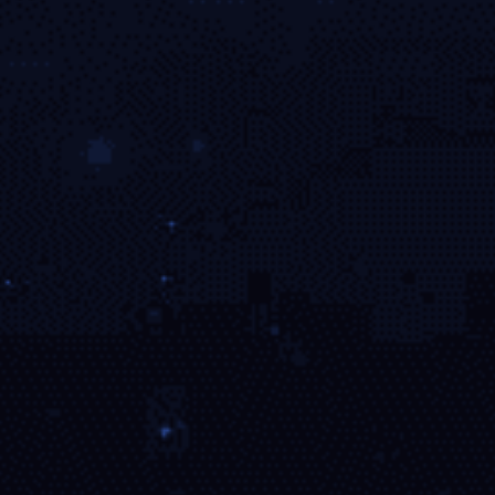
缺乏威
-01
推荐
2026-07-20
推荐
联系我们
长春市朝阳区人民大街66号
support@silverlightfan.com
华
足
页
方
便
验