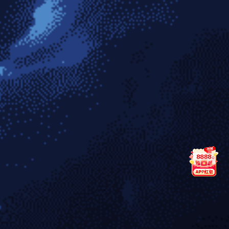
针对湖人的防守策略进
调整体现出他丰富的执
到预期效果。这一方面
秀教练也会面临诸多挑
首先，这次比赛充分展
合才能获得胜利。
中保持冷静、合理利用
努力，这样才能共同克