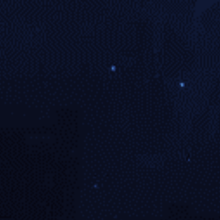
上一篇：
阿森纳近期状态火热对阵降级球队…
热榜精选
#1
#2
韩旭赛季新高9分展现进步主
阿斯报导