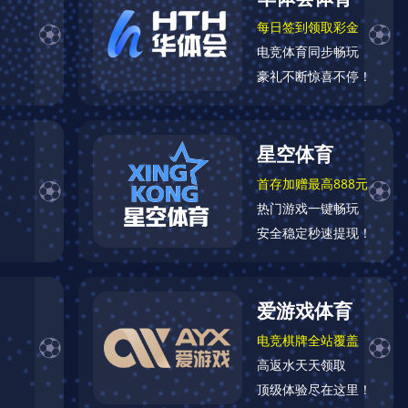
迅速调整战术
球队状态回暖的象征。
向对手教练乌度卡示意
考、乌度卡的应变能力