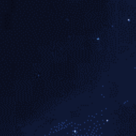
乌度卡善于观察比赛
行了详细讲解，并安
教经验和深厚的战术
然而，在实际执行过
说明乌度卡需要加强
战，需要不断学习与
4、事件对
此次事件不仅吸引了
示了团队协作的重要
其次 东契奇向乌度卡
资源至关重要。同时
服困难，实现目标。