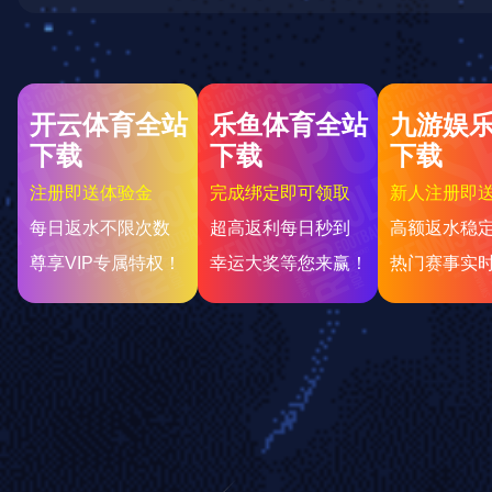
以及此事件对比赛影
1、湖人的
洛杉矶湖人队近年来
的共同努力下，球队
也使得球队在积分榜
湖人队之所以能够取得
贡献大量得分，还积极
线攻防两端都有出色
除了个人能力外，湖
位，使得整体战斗力
步巩固了他们连胜纪
2、东契奇