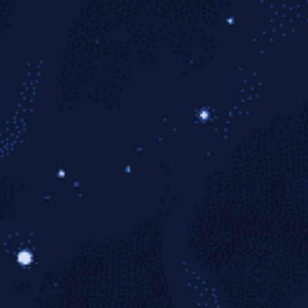
球员，卢卡·东契奇无疑是一名极具天赋和篮球智商的运动员。
进攻，为队友提供助攻。在最近几场比赛中，他频繁地展现出自
量中，东契奇面临着巨大的压力。他不仅要承担起得分重任，还
时，他迅速作出判断，并主动向乌度卡示意暂停，希望通过调整
与成熟，也显示出他对比赛走势敏锐的洞察力。
侠有所改观，但最终仍未能逆转局势。这也反映出东契奇虽然个
之力依然不足以抵挡全队协作所带来的巨大压力。因此，他需要
高峰。
的应变能力
乌度卡在比赛中的应变能力备受关注。在接到东契奇提出暂停请
进行战术调整。这种灵活性无疑是优秀教练的重要标志之一。