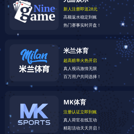
湖人连胜七场
在近期的NBA比赛中
与此同时，达拉斯独行
暂停，这一举动引发